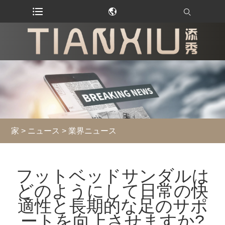
家
>
ニュース
>
業界ニュース
フットベッドサンダルは
どのようにして日常の快
適性と長期的な足のサポ
ートを向上させますか?