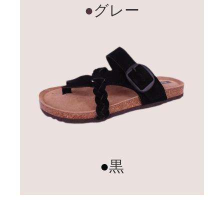
●
グレー
●
黒