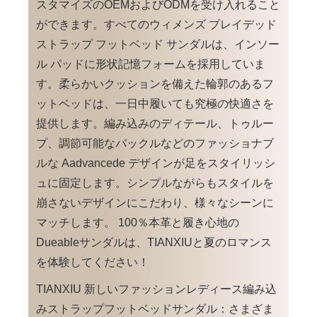
スタマイズのOEMおよびODMを受け入れること
ができます。すべてのウィメンズ ブレイデッド
ストラップ フットベッド サンダルは、インソー
ル パッドに形状記憶フォームを採用していま
す。柔らかいクッションを備えた輪郭のあるフ
ットベッドは、一日中履いても究極の快適さを
提供します。編み込みのディテール、トゥルー
プ、調節可能なバックルなどのファッショナブ
ルな Aadvancede デザインが足をスタイリッシ
ュに固定します。シンプルながらもスタイルを
崩さないデザインにこだわり、様々なシーンに
マッチします。 100％本革と履き心地の
Dueableサンダルは、TIANXIUと夏のロマンス
を体験してください！
TIANXIU 新しいファッションレディース編み込
みストラップフットベッドサンダル：さまざま