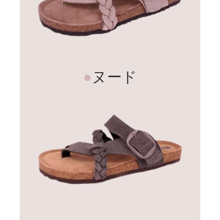
●
ヌード