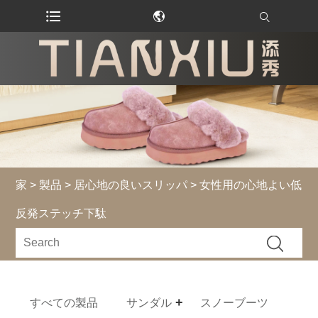
家
>
製品
>
居心地の良いスリッパ
> 女性用の心地よい低
反発ステッチ下駄
すべての製品
サンダル
スノーブーツ