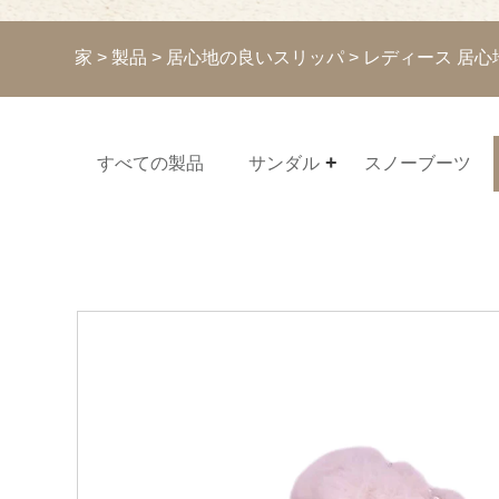
家
>
製品
>
居心地の良いスリッパ
> レディース 居
すべての製品
サンダル
スノーブーツ