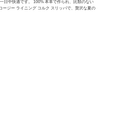
日中快適です。 100% 本革で作られ、比類のない
ス コージー ライニング コルク スリッパで、贅沢な夏の