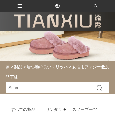
家
>
製品
>
居心地の良いスリッパ
> 女性用ファジー低反
発下駄
すべての製品
サンダル
スノーブーツ