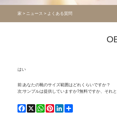
家
>
ニュース
>
よくある質問
O
はい
前:
あなたの靴のサイズ範囲はどれくらいですか？
次:
サンプルは提供していますか?無料ですか、それ
Facebook
X
WhatsApp
Pinterest
LinkedIn
Share